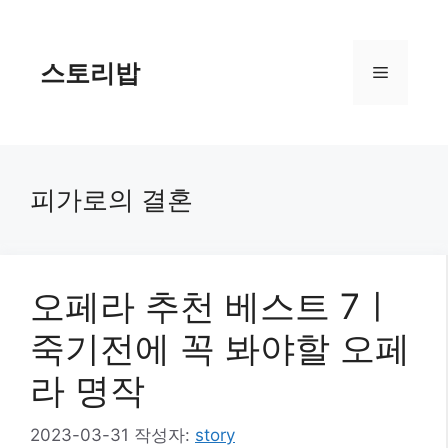
컨
텐
츠
스토리밥
메
로
건
너
뉴
뛰
기
피가로의 결혼
오페라 추천 베스트 7ㅣ
죽기전에 꼭 봐야할 오페
라 명작
2023-03-31
작성자:
story