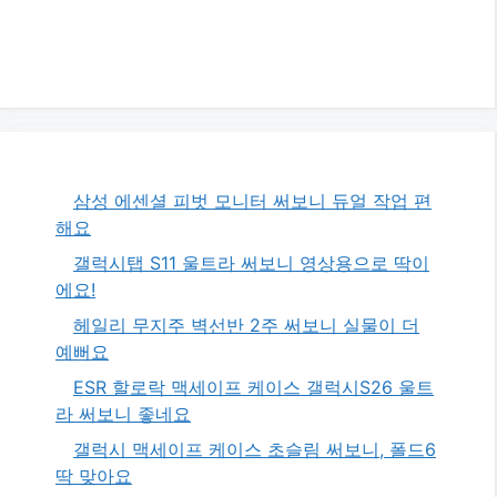
삼성 에센셜 피벗 모니터 써보니 듀얼 작업 편
해요
갤럭시탭 S11 울트라 써보니 영상용으로 딱이
에요!
헤일리 무지주 벽선반 2주 써보니 실물이 더
예뻐요
ESR 할로락 맥세이프 케이스 갤럭시S26 울트
라 써보니 좋네요
갤럭시 맥세이프 케이스 초슬림 써보니, 폴드6
딱 맞아요