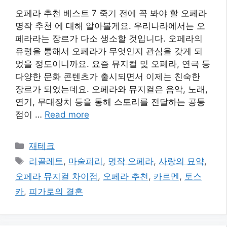
오페라 추천 베스트 7 죽기 전에 꼭 봐야 할 오페라
명작 추천 에 대해 알아볼게요. 우리나라에서는 오
페라라는 장르가 다소 생소할 것입니다. 오페라의
유령을 통해서 오페라가 무엇인지 관심을 갖게 되
었을 정도이니까요. 요즘 뮤지컬 및 오페라, 연극 등
다양한 문화 콘텐츠가 출시되면서 이제는 친숙한
장르가 되었는데요. 오페라와 뮤지컬은 음악, 노래,
연기, 무대장치 등을 통해 스토리를 전달하는 공통
점이 …
Read more
카
재테크
테
태
리골레토
,
마술피리
,
명작 오페라
,
사랑의 묘약
,
고
그
오페라 뮤지컬 차이점
,
오페라 추천
,
카르멘
,
토스
리
카
,
피가로의 결혼