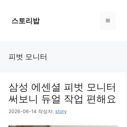
컨
텐
츠
스토리밥
메
로
건
너
뉴
뛰
기
피벗 모니터
삼성 에센셜 피벗 모니터
써보니 듀얼 작업 편해요
2026-06-14
작성자:
story