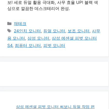
보! 세로 듀얼 활용 극대화, 사무 효율 UP! 블랙 색
상으로 깔끔한 데스크테리어 완성.
카
재테크
테
태
24인치 모니터
,
듀얼 모니터
,
보조 모니터
,
사무
고
그
용 모니터
,
삼성 모니터
,
삼성 에센셜 피벗 모니터
리
S4
,
컴퓨터 모니터
,
피벗 모니터
삼성 에센셜 피벗 모니터 써보니 듀얼 작업 편