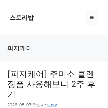
컨
텐
츠
스토리밥
메
로
건
너
뉴
뛰
기
피지케어
[피지케어] 주미소 클렌
징폼 사용해보니 2주 후
기
2026-05-07
작성자:
story