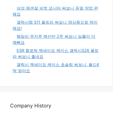
삼성 에센셜 피벗 모니터 써보니 듀얼 작업 편
해요
갤럭시탭 S11 울트라 써보니 영상용으로 딱이
에요!
헤일리 무지주 벽선반 2주 써보니 실물이 더
예뻐요
ESR 할로락 맥세이프 케이스 갤럭시S26 울트
라 써보니 좋네요
갤럭시 맥세이프 케이스 초슬림 써보니, 폴드6
딱 맞아요
Company History