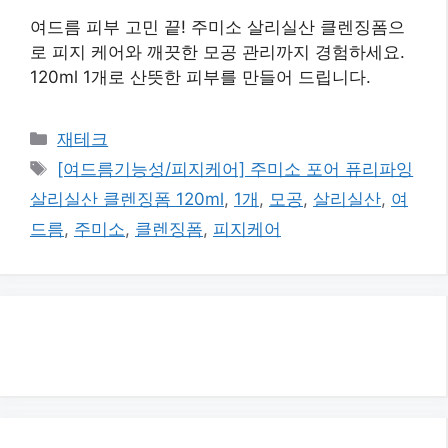
여드름 피부 고민 끝! 주미소 살리실산 클렌징폼으
로 피지 케어와 깨끗한 모공 관리까지 경험하세요.
120ml 1개로 산뜻한 피부를 만들어 드립니다.
카
재테크
테
태
[여드름기능성/피지케어] 주미소 포어 퓨리파잉
고
그
살리실산 클렌징폼 120ml
,
1개
,
모공
,
살리실산
,
여
리
드름
,
주미소
,
클렌징폼
,
피지케어