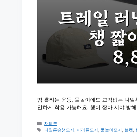
땀 흘리는 운동, 물놀이에도 끄떡없는 나일론 
안하게 착용 가능해요. 챙이 짧아 시야 방해
카
재테크
테
태
나일론숏챙모자
,
마라톤모자
,
물놀이모자
,
볼캡
,
고
그