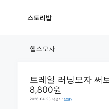
컨
텐
츠
스토리밥
로
건
너
뛰
기
헬스모자
트레일 러닝모자 써보
8,800원
2026-04-23
작성자:
story