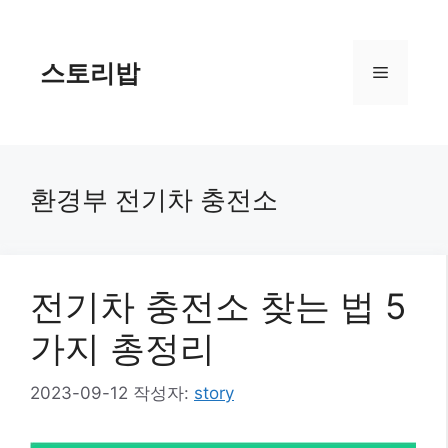
컨
텐
츠
스토리밥
메
로
건
너
뉴
뛰
기
환경부 전기차 충전소
전기차 충전소 찾는 법 5
가지 총정리
2023-09-12
작성자:
story