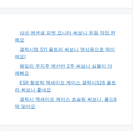
삼성 에센셜 피벗 모니터 써보니 듀얼 작업 편
해요
갤럭시탭 S11 울트라 써보니 영상용으로 딱이
에요!
헤일리 무지주 벽선반 2주 써보니 실물이 더
예뻐요
ESR 할로락 맥세이프 케이스 갤럭시S26 울트
라 써보니 좋네요
갤럭시 맥세이프 케이스 초슬림 써보니, 폴드6
딱 맞아요