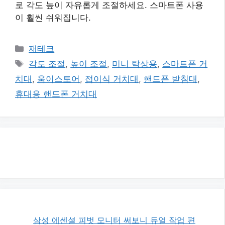
로 각도 높이 자유롭게 조절하세요. 스마트폰 사용
이 훨씬 쉬워집니다.
카
재테크
테
태
각도 조절
,
높이 조절
,
미니 탁상용
,
스마트폰 거
고
그
치대
,
움이스토어
,
접이식 거치대
,
핸드폰 받침대
,
리
휴대용 핸드폰 거치대
삼성 에센셜 피벗 모니터 써보니 듀얼 작업 편