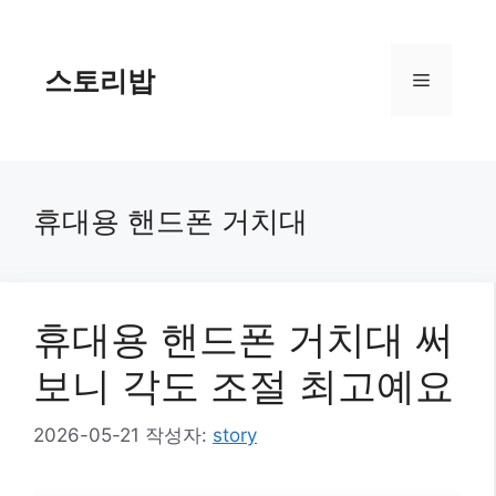
컨
텐
츠
스토리밥
메
로
건
너
뉴
뛰
기
휴대용 핸드폰 거치대
휴대용 핸드폰 거치대 써
보니 각도 조절 최고예요
2026-05-21
작성자:
story