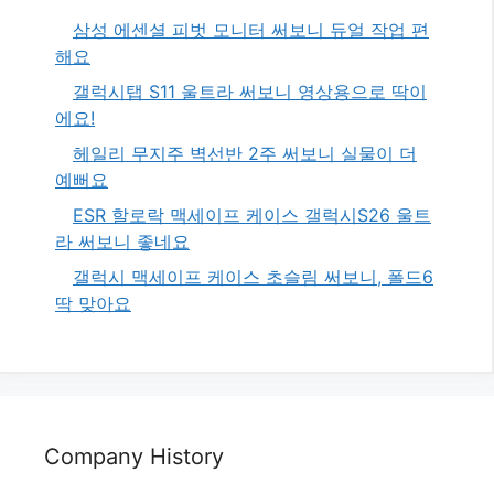
삼성 에센셜 피벗 모니터 써보니 듀얼 작업 편
해요
갤럭시탭 S11 울트라 써보니 영상용으로 딱이
에요!
헤일리 무지주 벽선반 2주 써보니 실물이 더
예뻐요
ESR 할로락 맥세이프 케이스 갤럭시S26 울트
라 써보니 좋네요
갤럭시 맥세이프 케이스 초슬림 써보니, 폴드6
딱 맞아요
Company History