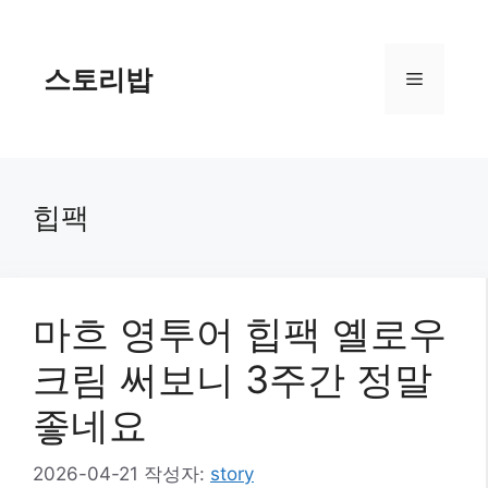
컨
텐
츠
스토리밥
메
로
건
너
뉴
뛰
기
힙팩
마흐 영투어 힙팩 옐로우
크림 써보니 3주간 정말
좋네요
2026-04-21
작성자:
story