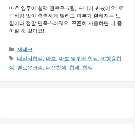
마흐 영투어 힙팩 옐로우크림, 드디어 써봤어요! 💛
끈적임 없이 촉촉하게 발리고 피부가 환해지는 느
낌이라 정말 만족스러워요. 꾸준히 사용하면 더 좋
아질 것 같아요!
카
재테크
테
태
데일리힙색
,
마흐
,
마흐 영투어 힙팩
,
여행용힙
고
그
색
,
옐로우크림
,
패션힙색
,
힙색
,
힙팩
리