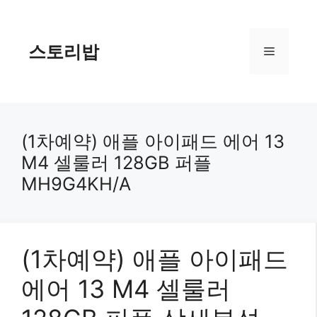
컨
텐
츠
스토리밥
메
로
건
너
뉴
뛰
기
(1차예약) 애플 아이패드 에어 13
M4 셀룰러 128GB 퍼플
MH9G4KH/A
(1차예약) 애플 아이패드
에어 13 M4 셀룰러