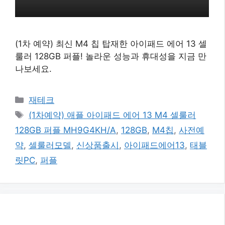
(1차 예약) 최신 M4 칩 탑재한 아이패드 에어 13 셀
룰러 128GB 퍼플! 놀라운 성능과 휴대성을 지금 만
나보세요.
카
재테크
테
태
(1차예약) 애플 아이패드 에어 13 M4 셀룰러
고
그
128GB 퍼플 MH9G4KH/A
,
128GB
,
M4칩
,
사전예
리
약
,
셀룰러모델
,
신상품출시
,
아이패드에어13
,
태블
릿PC
,
퍼플