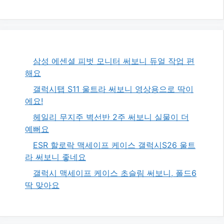
삼성 에센셜 피벗 모니터 써보니 듀얼 작업 편
해요
갤럭시탭 S11 울트라 써보니 영상용으로 딱이
에요!
헤일리 무지주 벽선반 2주 써보니 실물이 더
예뻐요
ESR 할로락 맥세이프 케이스 갤럭시S26 울트
라 써보니 좋네요
갤럭시 맥세이프 케이스 초슬림 써보니, 폴드6
딱 맞아요