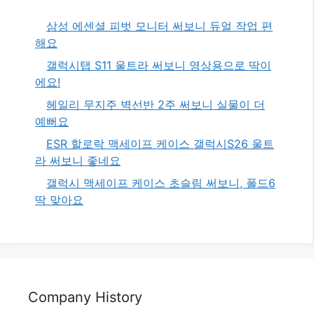
삼성 에센셜 피벗 모니터 써보니 듀얼 작업 편
해요
갤럭시탭 S11 울트라 써보니 영상용으로 딱이
에요!
헤일리 무지주 벽선반 2주 써보니 실물이 더
예뻐요
ESR 할로락 맥세이프 케이스 갤럭시S26 울트
라 써보니 좋네요
갤럭시 맥세이프 케이스 초슬림 써보니, 폴드6
딱 맞아요
Company History