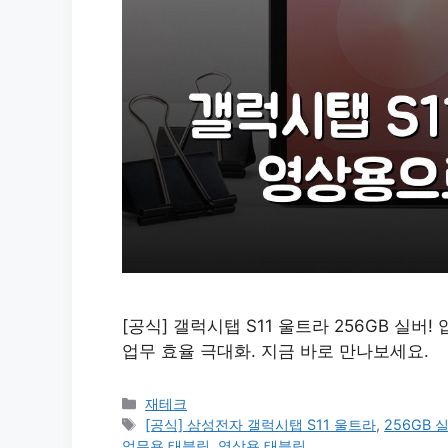
[공식] 갤럭시탭 S11 울트라 256GB 실버
업무 효율 극대화. 지금 바로 만나보세요.
카
재테크
테
태
[공식] 삼성전자 갤럭시탭 S11 울트라
,
256GB 
고
그
업무용 태블릿
,
영상용 태블릿