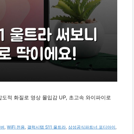
! 압도적 화질로 영상 몰입감 UP, 초고속 와이파이로
실버
,
WiFi 전용
,
갤럭시탭 S11 울트라
,
삼성공식파트너 포디아이
,