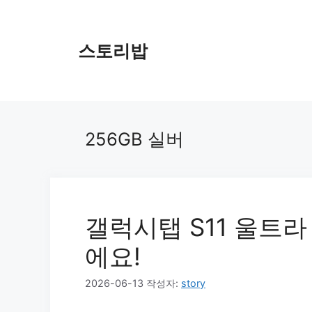
컨
텐
츠
스토리밥
로
건
너
뛰
기
256GB 실버
갤럭시탭 S11 울트
에요!
2026-06-13
작성자:
story