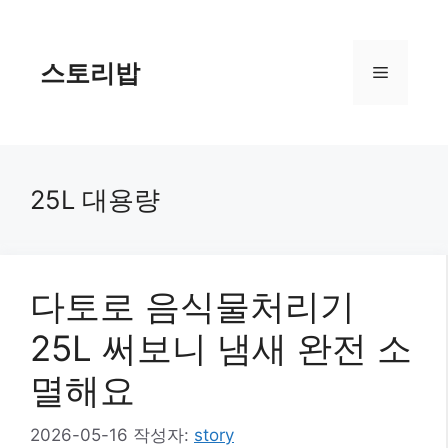
컨
텐
츠
스토리밥
메
로
건
너
뉴
뛰
기
25L 대용량
다토로 음식물처리기
25L 써보니 냄새 완전 소
멸해요
2026-05-16
작성자:
story