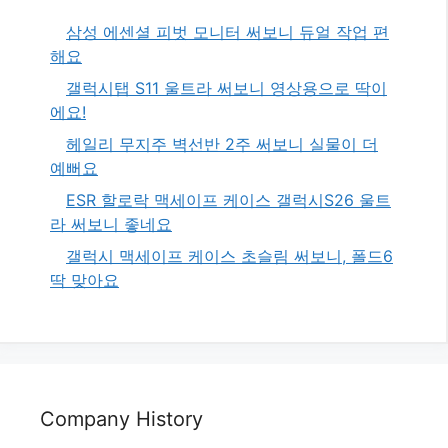
삼성 에센셜 피벗 모니터 써보니 듀얼 작업 편
해요
갤럭시탭 S11 울트라 써보니 영상용으로 딱이
에요!
헤일리 무지주 벽선반 2주 써보니 실물이 더
예뻐요
ESR 할로락 맥세이프 케이스 갤럭시S26 울트
라 써보니 좋네요
갤럭시 맥세이프 케이스 초슬림 써보니, 폴드6
딱 맞아요
Company History