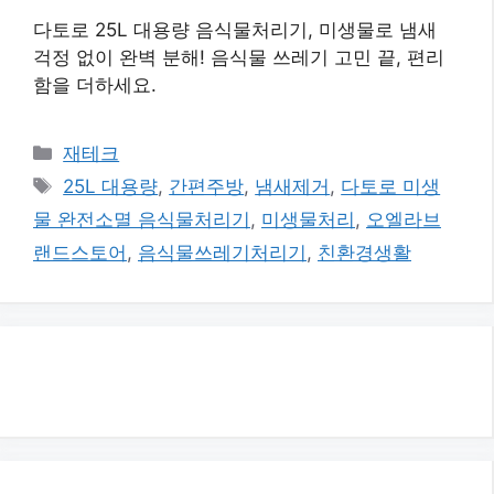
다토로 25L 대용량 음식물처리기, 미생물로 냄새
걱정 없이 완벽 분해! 음식물 쓰레기 고민 끝, 편리
함을 더하세요.
카
재테크
테
태
25L 대용량
,
간편주방
,
냄새제거
,
다토로 미생
고
그
물 완전소멸 음식물처리기
,
미생물처리
,
오엘라브
리
랜드스토어
,
음식물쓰레기처리기
,
친환경생활