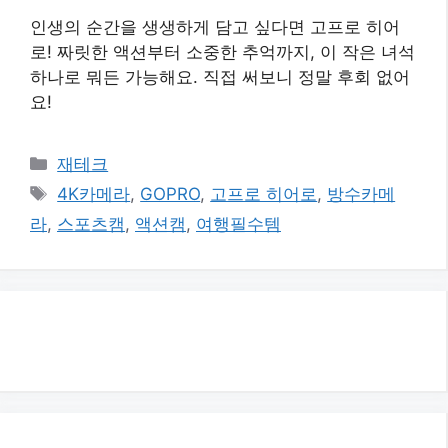
인생의 순간을 생생하게 담고 싶다면 고프로 히어
로! 짜릿한 액션부터 소중한 추억까지, 이 작은 녀석
하나로 뭐든 가능해요. 직접 써보니 정말 후회 없어
요!
카
재테크
테
태
4K카메라
,
GOPRO
,
고프로 히어로
,
방수카메
고
그
라
,
스포츠캠
,
액션캠
,
여행필수템
리