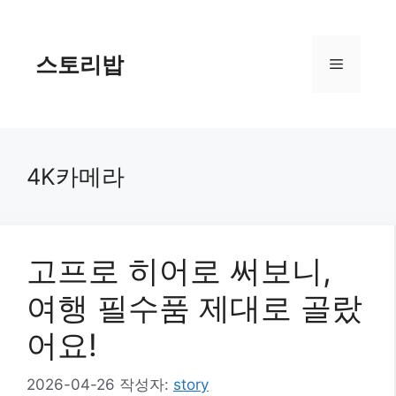
컨
텐
츠
스토리밥
메
로
건
너
뉴
뛰
기
4K카메라
고프로 히어로 써보니,
여행 필수품 제대로 골랐
어요!
2026-04-26
작성자:
story