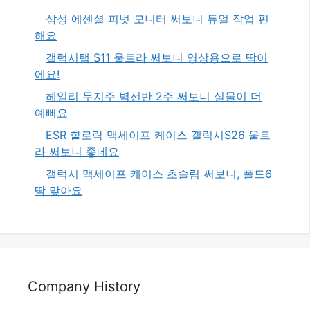
삼성 에센셜 피벗 모니터 써보니 듀얼 작업 편
해요
갤럭시탭 S11 울트라 써보니 영상용으로 딱이
에요!
헤일리 무지주 벽선반 2주 써보니 실물이 더
예뻐요
ESR 할로락 맥세이프 케이스 갤럭시S26 울트
라 써보니 좋네요
갤럭시 맥세이프 케이스 초슬림 써보니, 폴드6
딱 맞아요
Company History