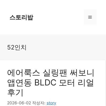
컨
텐
츠
스토리밥
메
로
건
너
뉴
뛰
기
52인치
에어룩스 실링팬 써보니
앱연동 BLDC 모터 리얼
후기
2026-06-02
작성자:
story