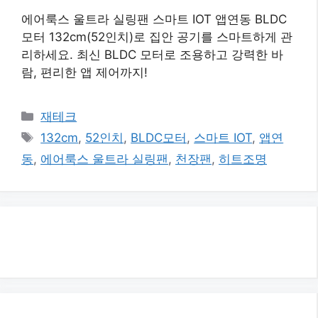
에어룩스 울트라 실링팬 스마트 IOT 앱연동 BLDC
모터 132cm(52인치)로 집안 공기를 스마트하게 관
리하세요. 최신 BLDC 모터로 조용하고 강력한 바
람, 편리한 앱 제어까지!
카
재테크
테
태
132cm
,
52인치
,
BLDC모터
,
스마트 IOT
,
앱연
고
그
동
,
에어룩스 울트라 실링팬
,
천장팬
,
히트조명
리