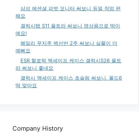
삼성 에센셜 피벗 모니터 써보니 듀얼 작업 편
해요
갤럭시탭 S11 울트라 써보니 영상용으로 딱이
에요!
헤일리 무지주 벽선반 2주 써보니 실물이 더
예뻐요
ESR 할로락 맥세이프 케이스 갤럭시S26 울트
라 써보니 좋네요
갤럭시 맥세이프 케이스 초슬림 써보니, 폴드6
딱 맞아요
Company History