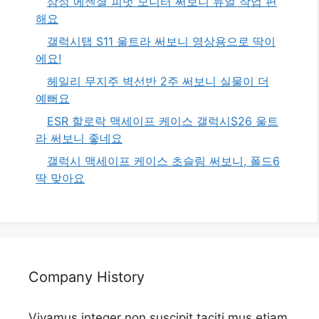
삼성 에센셜 피벗 모니터 써보니 듀얼 작업 편
해요
갤럭시탭 S11 울트라 써보니 영상용으로 딱이
에요!
헤일리 무지주 벽선반 2주 써보니 실물이 더
예뻐요
ESR 할로락 맥세이프 케이스 갤럭시S26 울트
라 써보니 좋네요
갤럭시 맥세이프 케이스 초슬림 써보니, 폴드6
딱 맞아요
Company History
Vivamus integer non suscipit taciti mus etiam