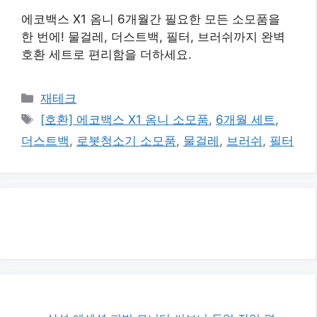
에코백스 X1 옴니 6개월간 필요한 모든 소모품을
한 번에! 물걸레, 더스트백, 필터, 브러쉬까지 완벽
호환 세트로 편리함을 더하세요.
카
재테크
테
태
[호환] 에코백스 X1 옴니 소모품
,
6개월 세트
,
고
그
더스트백
,
로봇청소기 소모품
,
물걸레
,
브러쉬
,
필터
리