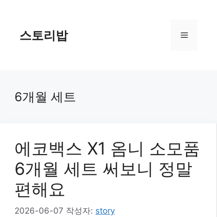
컨
텐
츠
스토리밥
메
로
건
너
뉴
뛰
기
6개월 세트
에코백스 X1 옴니 소모품
6개월 세트 써보니 정말
편해요
2026-06-07
작성자:
story