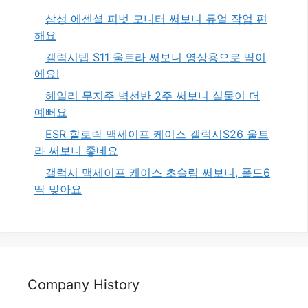
삼성 에센셜 피벗 모니터 써보니 듀얼 작업 편
해요
갤럭시탭 S11 울트라 써보니 영상용으로 딱이
에요!
헤일리 무지주 벽선반 2주 써보니 실물이 더
예뻐요
ESR 할로락 맥세이프 케이스 갤럭시S26 울트
라 써보니 좋네요
갤럭시 맥세이프 케이스 초슬림 써보니, 폴드6
딱 맞아요
Company History