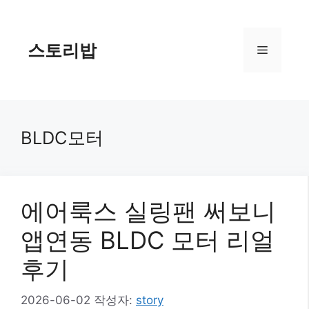
컨
텐
츠
스토리밥
메
로
건
너
뉴
뛰
기
BLDC모터
에어룩스 실링팬 써보니
앱연동 BLDC 모터 리얼
후기
2026-06-02
작성자:
story