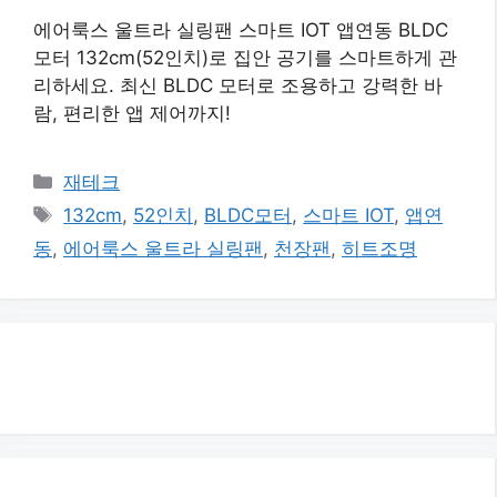
에어룩스 울트라 실링팬 스마트 IOT 앱연동 BLDC
모터 132cm(52인치)로 집안 공기를 스마트하게 관
리하세요. 최신 BLDC 모터로 조용하고 강력한 바
람, 편리한 앱 제어까지!
카
재테크
테
태
132cm
,
52인치
,
BLDC모터
,
스마트 IOT
,
앱연
고
그
동
,
에어룩스 울트라 실링팬
,
천장팬
,
히트조명
리