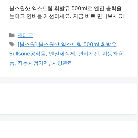
불스원샷 익스트림 휘발유 500ml로 엔진 출력을
높이고 연비를 개선하세요. 지금 바로 만나보세요!
카
재테크
테
태
[불스원] 불스원샷 익스트림 500ml 휘발유
,
고
그
Bullsone공식몰
,
엔진세정제
,
연비개선
,
자동차용
리
품
,
자동차첨가제
,
차량관리