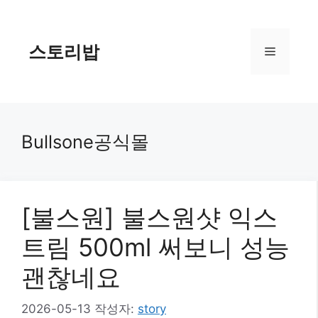
컨
텐
츠
스토리밥
메
로
건
너
뉴
뛰
기
Bullsone공식몰
[불스원] 불스원샷 익스
트림 500ml 써보니 성능
괜찮네요
2026-05-13
작성자:
story