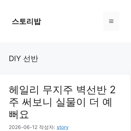
컨
텐
츠
스토리밥
메
로
건
너
뉴
뛰
기
DIY 선반
헤일리 무지주 벽선반 2
주 써보니 실물이 더 예
뻐요
2026-06-12
작성자:
story