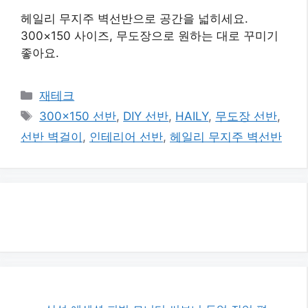
헤일리 무지주 벽선반으로 공간을 넓히세요.
300×150 사이즈, 무도장으로 원하는 대로 꾸미기
좋아요.
카
재테크
테
태
300x150 선반
,
DIY 선반
,
HAILY
,
무도장 선반
,
고
그
선반 벽걸이
,
인테리어 선반
,
헤일리 무지주 벽선반
리