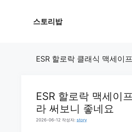
컨
텐
츠
스토리밥
로
건
너
뛰
기
ESR 할로락 클래식 맥세이
ESR 할로락 맥세이프
라 써보니 좋네요
2026-06-12
작성자:
story