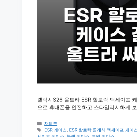
갤럭시S26 울트라 ESR 할로락 맥세이프 
으로 휴대폰을 안전하고 스타일리시하게 보
카
재테크
테
태
ESR 케이스
,
ESR 할로락 클래식 맥세이프 케이
고
그
세이프 케이스
,
블랙 케이스
,
투명 케이스