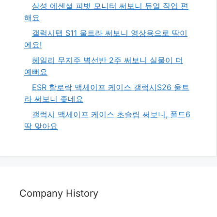
삼성 에센셜 피벗 모니터 써보니 듀얼 작업 편
해요
갤럭시탭 S11 울트라 써보니 영상용으로 딱이
에요!
헤일리 무지주 벽선반 2주 써보니 실물이 더
예뻐요
ESR 할로락 맥세이프 케이스 갤럭시S26 울트
라 써보니 좋네요
갤럭시 맥세이프 케이스 초슬림 써보니, 폴드6
딱 맞아요
Company History