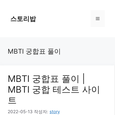
컨
텐
츠
스토리밥
메
로
건
너
뉴
뛰
기
MBTI 궁합표 풀이
MBTI 궁합표 풀이 |
MBTI 궁합 테스트 사이
트
2022-05-13
작성자:
story