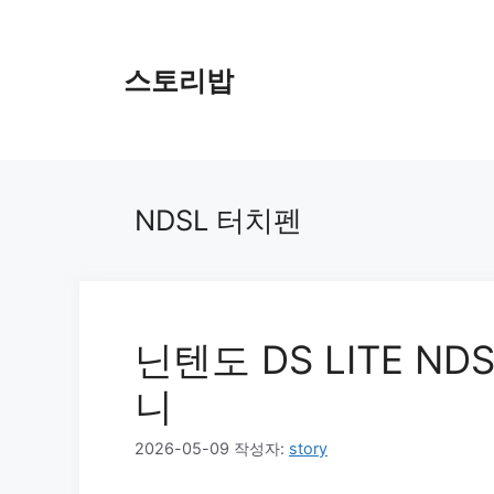
컨
텐
츠
스토리밥
로
건
너
뛰
기
NDSL 터치펜
닌텐도 DS LITE N
니
2026-05-09
작성자:
story