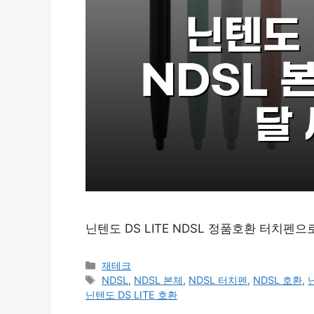
닌텐도 DS LITE NDSL 정품호환 터치펜으
카
재테크
테
태
NDSL
,
NDSL 본체
,
NDSL 터치펜
,
NDSL 호환
,
고
그
닌텐도 DS LITE 호환
리