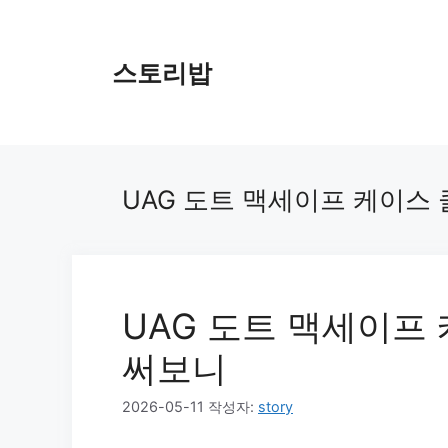
컨
텐
츠
스토리밥
로
건
너
뛰
기
UAG 도트 맥세이프 케이스
UAG 도트 맥세이프
써보니
2026-05-11
작성자:
story