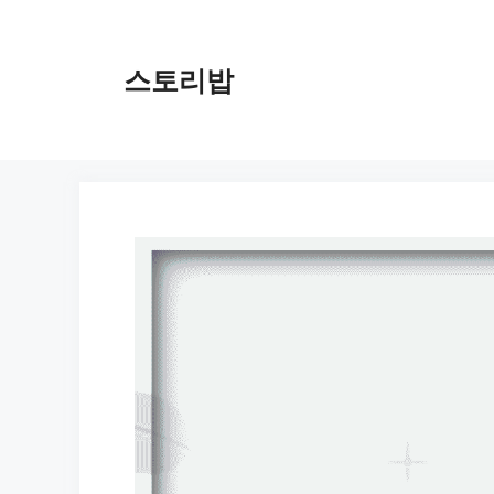
컨
텐
츠
스토리밥
로
건
너
뛰
기