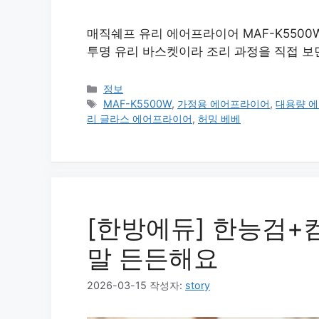
매직쉐프 유리 에어프라이어 MAF-K5500
투명 유리 바스켓이라 조리 과정을 직접 보
카
정보
테
태
MAF-K5500W
,
가정용 에어프라이어
,
대용량 
고
그
리 글라스 에어프라이어
,
허밍 베베
리
[한방에듀] 한능검+
말 든든해요
2026-03-15
작성자:
story