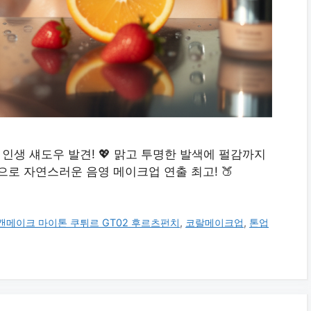
 인생 섀도우 발견! 💖 맑고 투명한 발색에 펄감까지
으로 자연스러운 음영 메이크업 연출 최고! 🍑
캔메이크 마이톤 쿠튀르 GT02 후르츠펀치
,
코랄메이크업
,
톤업