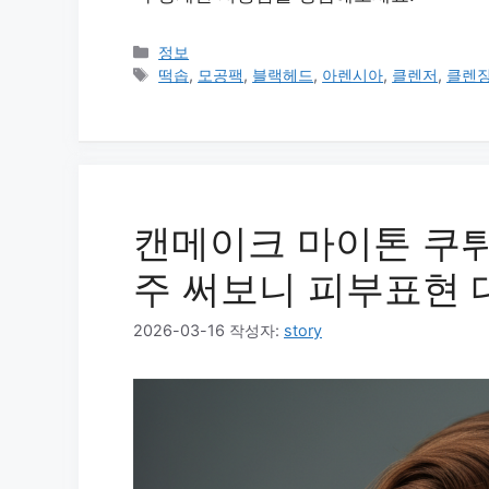
카
정보
테
태
떡솝
,
모공팩
,
블랙헤드
,
아렌시아
,
클렌저
,
클렌
고
그
리
캔메이크 마이톤 쿠튀르
주 써보니 피부표현 
2026-03-16
작성자:
story