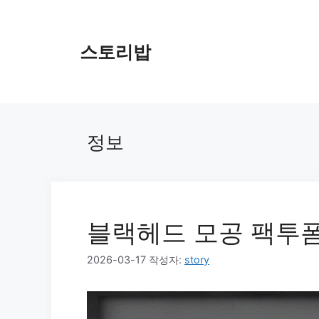
컨
텐
츠
스토리밥
로
건
너
뛰
기
정보
블랙헤드 모공 팩투폼
2026-03-17
작성자:
story