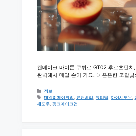
캔메이크 마이톤 쿠튀르 GT02 후르츠펀치,
완벽해서 매일 손이 가요. ✨ 은은한 코랄빛
카
정보
테
태
데일리메이크업
,
뷰앤베리
,
뷰티템
,
아이섀도우
,
고
그
섀도우
,
핑크메이크업
리