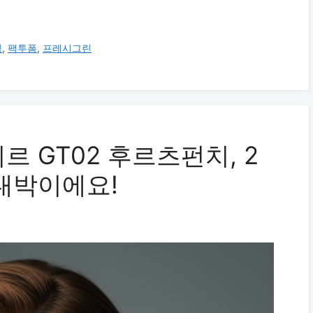
징
,
팩투폼
,
프레시그린
 GT02 후르츠펀치, 2
대박이에요!