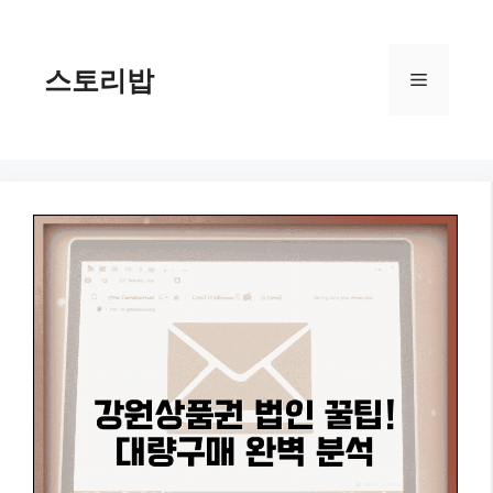
컨
텐
츠
스토리밥
메
로
건
너
뉴
뛰
기