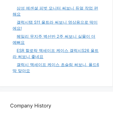
삼성 에센셜 피벗 모니터 써보니 듀얼 작업 편
해요
갤럭시탭 S11 울트라 써보니 영상용으로 딱이
에요!
헤일리 무지주 벽선반 2주 써보니 실물이 더
예뻐요
ESR 할로락 맥세이프 케이스 갤럭시S26 울트
라 써보니 좋네요
갤럭시 맥세이프 케이스 초슬림 써보니, 폴드6
딱 맞아요
Company History