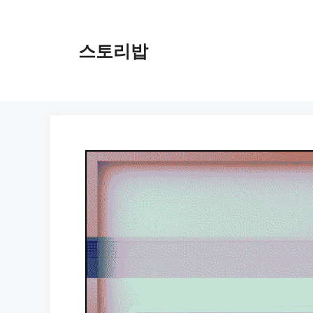
컨
텐
츠
스토리밥
로
건
너
뛰
기