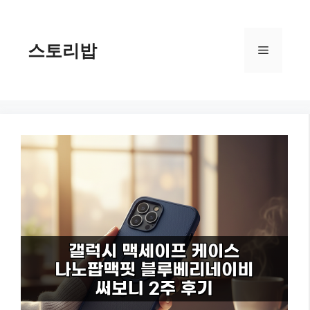
컨
텐
츠
스토리밥
메
로
건
너
뉴
뛰
기