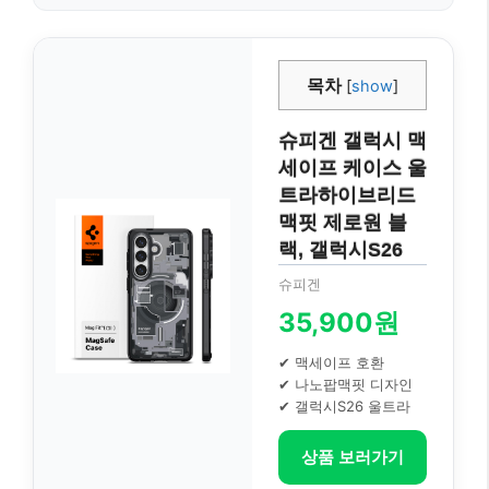
목차
[
show
]
슈피겐 갤럭시 맥
세이프 케이스 울
트라하이브리드
맥핏 제로원 블
랙, 갤럭시S26
슈피겐
35,900원
✔ 맥세이프 호환
✔ 나노팝맥핏 디자인
✔ 갤럭시S26 울트라
상품 보러가기