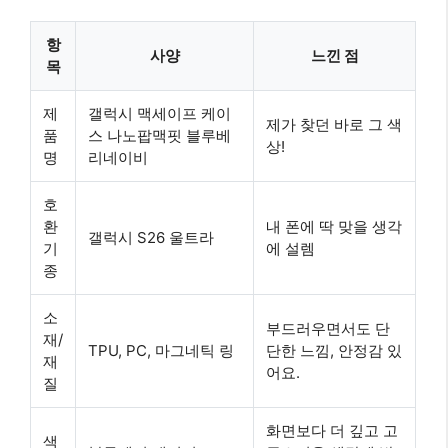
항
사양
느낀 점
목
제
갤럭시 맥세이프 케이
제가 찾던 바로 그 색
품
스 나노팝맥핏 블루베
상!
명
리네이비
호
환
내 폰에 딱 맞을 생각
갤럭시 S26 울트라
기
에 설렘
종
소
부드러우면서도 단
재/
TPU, PC, 마그네틱 링
단한 느낌, 안정감 있
재
어요.
질
화면보다 더 깊고 고
색