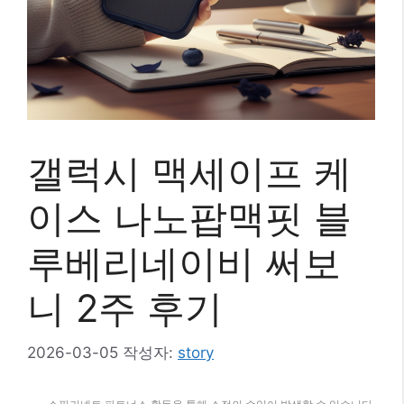
갤럭시 맥세이프 케
이스 나노팝맥핏 블
루베리네이비 써보
니 2주 후기
2026-03-05
작성자:
story