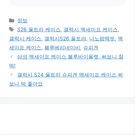
카
정보
테
태
S26 울트라 케이스
,
갤럭시 맥세이프 케이스
,
고
그
갤럭시 케이스
,
갤럭시S26 울트라
,
나노팝맥핏
,
맥
리
세이프 케이스
,
블루베리네이비
,
슈피겐
삼성 맥세이프 케이스 블루바이올렛, 써보니 찰
떡!
갤럭시 S24 울트라 슈피겐 맥세이프 케이스 써
보니 딱 좋아요