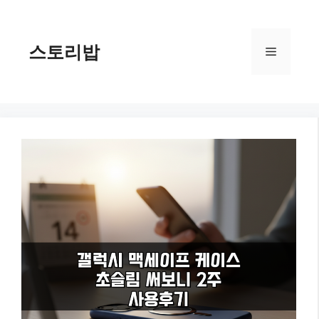
컨
텐
츠
스토리밥
메
로
건
너
뉴
뛰
기