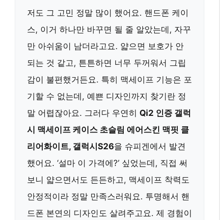
저도 그 고민 정말 많이 했어요. 핸드폰 케이
스, 이거 하나만 바꾸면 될 줄 알았는데, 자꾸
만 아쉬움이 남더라고요. 얇으면 보호가 안
되는 것 같고, 튼튼하면 너무 두꺼워서 그립
감이 불편했거든요. 특히 맥세이프 기능은 포
기할 수 없는데, 예쁜 디자인까지 찾기란 정
말 어렵잖아요. 그러다 우연히
Qi2 인증 갤럭
시 맥세이프 케이스 초슬림 에어스킨 맥핏 클
리어화이트, 갤럭시S26
을 슈피겐에서 발견
했어요. ‘설마 이 가격에?’ 싶었는데, 직접 써
보니 얇으면서도 든든하고, 맥세이프 착력도
안정적이라 정말 만족스러워요. 투명해서 핸
드폰 본연의 디자인도 살려주고요. 제 경험이