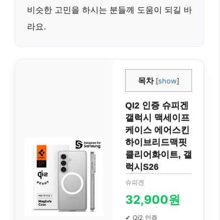
비슷한 고민을 하시는 분들께 도움이 되길 바
라요.
목차
[
show
]
QI2 인증 슈피겐
갤럭시 맥세이프
케이스 에어스킨
하이브리드맥핏
클리어화이트, 갤
럭시S26
슈피겐
32,900원
✔ Qi2 인증