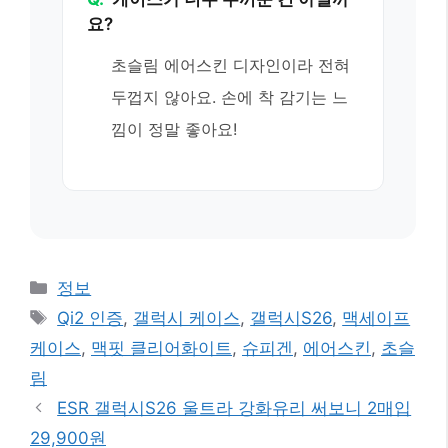
요?
초슬림 에어스킨 디자인이라 전혀
두껍지 않아요. 손에 착 감기는 느
낌이 정말 좋아요!
카
정보
테
태
Qi2 인증
,
갤럭시 케이스
,
갤럭시S26
,
맥세이프
고
그
케이스
,
맥핏 클리어화이트
,
슈피겐
,
에어스킨
,
초슬
리
림
ESR 갤럭시S26 울트라 강화유리 써보니 2매입
29,900원