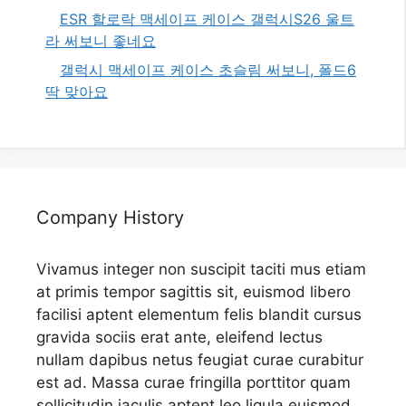
ESR 할로락 맥세이프 케이스 갤럭시S26 울트
라 써보니 좋네요
갤럭시 맥세이프 케이스 초슬림 써보니, 폴드6
딱 맞아요
Company History
Vivamus integer non suscipit taciti mus etiam
at primis tempor sagittis sit, euismod libero
facilisi aptent elementum felis blandit cursus
gravida sociis erat ante, eleifend lectus
nullam dapibus netus feugiat curae curabitur
est ad. Massa curae fringilla porttitor quam
sollicitudin iaculis aptent leo ligula euismod