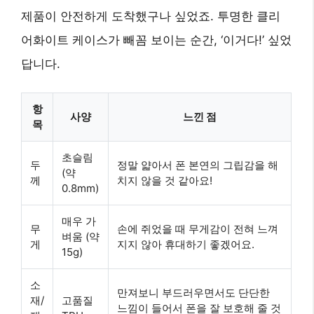
제품이 안전하게 도착했구나 싶었죠. 투명한 클리
어화이트 케이스가 빼꼼 보이는 순간, ‘이거다!’ 싶었
답니다.
항
사양
느낀 점
목
초슬림
두
정말 얇아서 폰 본연의 그립감을 해
(약
께
치지 않을 것 같아요!
0.8mm)
매우 가
무
손에 쥐었을 때 무게감이 전혀 느껴
벼움 (약
게
지지 않아 휴대하기 좋겠어요.
15g)
소
만져보니 부드러우면서도 단단한
재/
고품질
느낌이 들어서 폰을 잘 보호해 줄 것