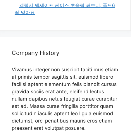
갤럭시 맥세이프 케이스 초슬림 써보니, 폴드6
딱 맞아요
Company History
Vivamus integer non suscipit taciti mus etiam
at primis tempor sagittis sit, euismod libero
facilisi aptent elementum felis blandit cursus
gravida sociis erat ante, eleifend lectus
nullam dapibus netus feugiat curae curabitur
est ad. Massa curae fringilla porttitor quam
sollicitudin iaculis aptent leo ligula euismod
dictumst, orci penatibus mauris eros etiam
praesent erat volutpat posuere.