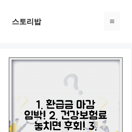
컨
텐
츠
스토리밥
메
로
건
너
뉴
뛰
기