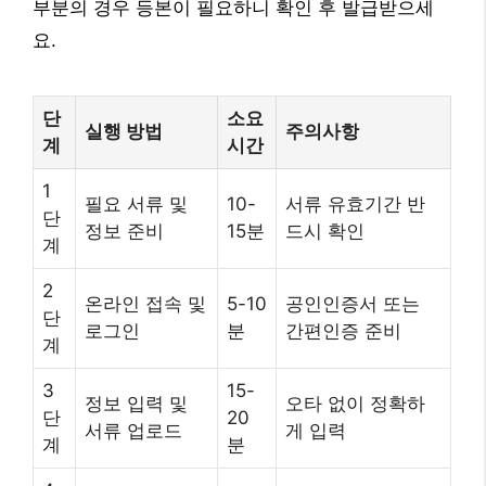
부분의 경우 등본이 필요하니 확인 후 발급받으세
요.
단
소요
실행 방법
주의사항
계
시간
1
필요 서류 및
10-
서류 유효기간 반
단
정보 준비
15분
드시 확인
계
2
온라인 접속 및
5-10
공인인증서 또는
단
로그인
분
간편인증 준비
계
3
15-
정보 입력 및
오타 없이 정확하
단
20
서류 업로드
게 입력
계
분