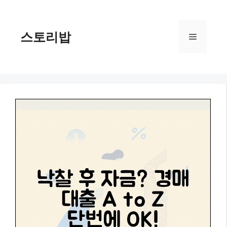
컨
텐
츠
스토리밥
메
로
건
너
뉴
뛰
기