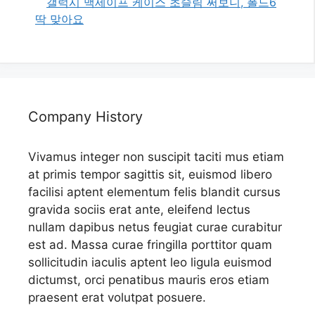
갤럭시 맥세이프 케이스 초슬림 써보니, 폴드6
딱 맞아요
Company History
Vivamus integer non suscipit taciti mus etiam
at primis tempor sagittis sit, euismod libero
facilisi aptent elementum felis blandit cursus
gravida sociis erat ante, eleifend lectus
nullam dapibus netus feugiat curae curabitur
est ad. Massa curae fringilla porttitor quam
sollicitudin iaculis aptent leo ligula euismod
dictumst, orci penatibus mauris eros etiam
praesent erat volutpat posuere.