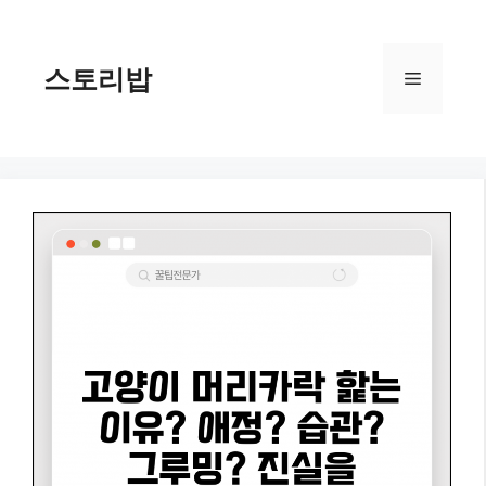
컨
텐
츠
스토리밥
메
로
건
너
뉴
뛰
기