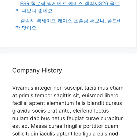
ESR 할로락 맥세이프 케이스 갤럭시S26 울트
라 써보니 좋네요
갤럭시 맥세이프 케이스 초슬림 써보니, 폴드6
딱 맞아요
Company History
Vivamus integer non suscipit taciti mus etiam
at primis tempor sagittis sit, euismod libero
facilisi aptent elementum felis blandit cursus
gravida sociis erat ante, eleifend lectus
nullam dapibus netus feugiat curae curabitur
est ad. Massa curae fringilla porttitor quam
sollicitudin iaculis aptent leo ligula euismod