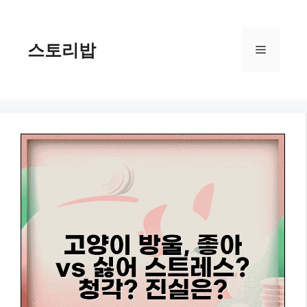
컨
텐
츠
스토리밥
메
로
건
너
뉴
뛰
기