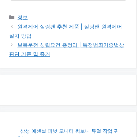
카
정보
테
원격제어 실링팬 추천 제품 | 실링팬 원격제어
고
설치 방법
리
보복운전 성립요건 총정리 | 특정범죄가중법상
판단 기준 및 증거
삼성 에센셜 피벗 모니터 써보니 듀얼 작업 편