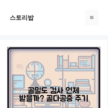
컨
텐
츠
스토리밥
메
로
건
너
뉴
뛰
기