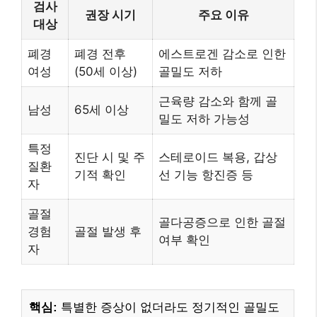
검사
권장 시기
주요 이유
대상
폐경
폐경 전후
에스트로겐 감소로 인한
여성
(50세 이상)
골밀도 저하
근육량 감소와 함께 골
남성
65세 이상
밀도 저하 가능성
특정
진단 시 및 주
스테로이드 복용, 갑상
질환
기적 확인
선 기능 항진증 등
자
골절
골다공증으로 인한 골절
경험
골절 발생 후
여부 확인
자
핵심:
특별한 증상이 없더라도 정기적인 골밀도