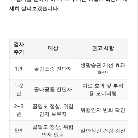
세히 살펴보겠습니다.
검사
대상
권고 사항
주기
생활습관 개선 효과
1년
골감소증 진단자
확인
1~2
치료 효과 및 부작
골다공증 진단자
년
용 모니터링
2~3
골밀도 정상, 위험
위험인자 변화 확인
년
인자 보유자
골밀도 정상, 위험
5년
일반적인 건강 검진
인자 없음