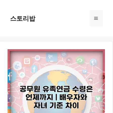
컨
텐
츠
스토리밥
메
로
건
너
뉴
뛰
기