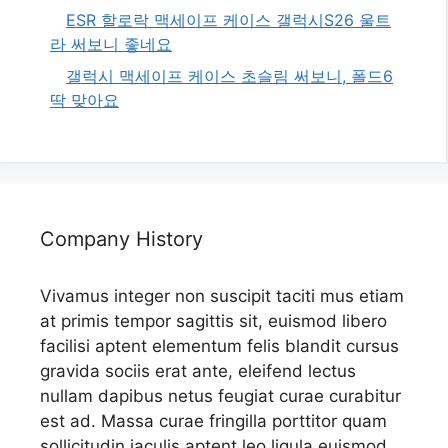
ESR 할로락 맥세이프 케이스 갤럭시S26 울트
라 써보니 좋네요
갤럭시 맥세이프 케이스 초슬림 써보니, 폴드6
딱 맞아요
Company History
Vivamus integer non suscipit taciti mus etiam
at primis tempor sagittis sit, euismod libero
facilisi aptent elementum felis blandit cursus
gravida sociis erat ante, eleifend lectus
nullam dapibus netus feugiat curae curabitur
est ad. Massa curae fringilla porttitor quam
sollicitudin iaculis aptent leo ligula euismod