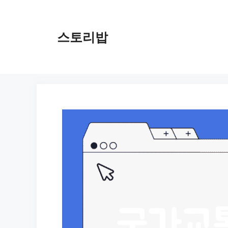
컨
텐
츠
스토리밥
로
건
너
뛰
기