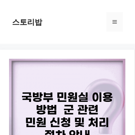
컨
텐
츠
스토리밥
메
로
건
너
뉴
뛰
기