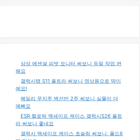
삼성 에센셜 피벗 모니터 써보니 듀얼 작업 편
해요
갤럭시탭 S11 울트라 써보니 영상용으로 딱이
에요!
헤일리 무지주 벽선반 2주 써보니 실물이 더
예뻐요
ESR 할로락 맥세이프 케이스 갤럭시S26 울트
라 써보니 좋네요
갤럭시 맥세이프 케이스 초슬림 써보니, 폴드6