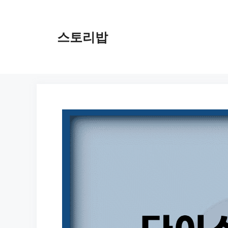
컨
텐
츠
스토리밥
로
건
너
뛰
기