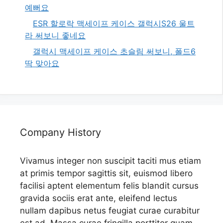
예뻐요
ESR 할로락 맥세이프 케이스 갤럭시S26 울트
라 써보니 좋네요
갤럭시 맥세이프 케이스 초슬림 써보니, 폴드6
딱 맞아요
Company History
Vivamus integer non suscipit taciti mus etiam
at primis tempor sagittis sit, euismod libero
facilisi aptent elementum felis blandit cursus
gravida sociis erat ante, eleifend lectus
nullam dapibus netus feugiat curae curabitur
est ad. Massa curae fringilla porttitor quam