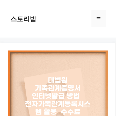
컨
텐
츠
스토리밥
메
로
건
너
뉴
뛰
기