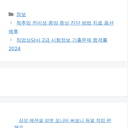
카
정보
테
척추암 전이성 종양 증상 진단 방법 치료 옵션
고
예후
리
직업상담사 2급 시험정보 기출문제 합격률
2024
삼성 에센셜 피벗 모니터 써보니 듀얼 작업 편
해요