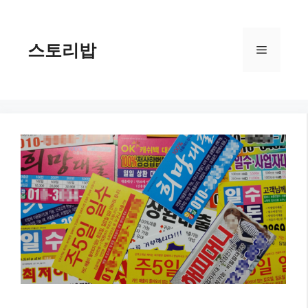
컨
텐
츠
스토리밥
메
로
건
너
뉴
뛰
기