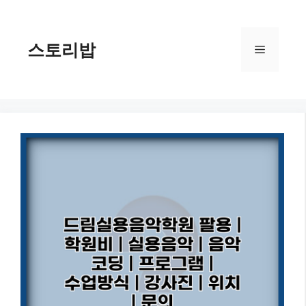
컨
텐
츠
스토리밥
메
로
건
너
뉴
뛰
기