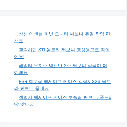
삼성 에센셜 피벗 모니터 써보니 듀얼 작업 편
해요
갤럭시탭 S11 울트라 써보니 영상용으로 딱이
에요!
헤일리 무지주 벽선반 2주 써보니 실물이 더
예뻐요
ESR 할로락 맥세이프 케이스 갤럭시S26 울트
라 써보니 좋네요
갤럭시 맥세이프 케이스 초슬림 써보니, 폴드6
딱 맞아요