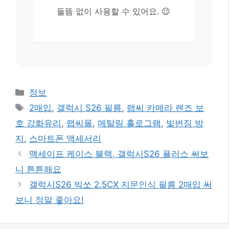
들뜸 없이 사용할 수 있어요. 😉
카
정보
테
태
2매입
,
갤럭시 S26 필름
,
랩씨 카메라 렌즈 보
고
그
호 강화유리
,
랩씨몰
,
메탈링 홀로그램
,
빛번짐 방
리
지
,
스마트폰 액세서리
맥세이프 케이스 블랙, 갤럭시S26 플러스 써보
니 튼튼해요
갤럭시S26 빅쏘 2.5CX 지문인식 필름 2매입 써
보니 정말 좋아요!