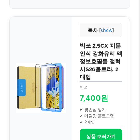
목차
[
show
]
빅쏘 2.5CX 지문
인식 강화유리 액
정보호필름 갤럭
시S26울트라, 2
매입
빅쏘
7,400원
✔ 빛번짐 방지
✔ 메탈링 홀로그램
✔ 2매입
상품 보러가기