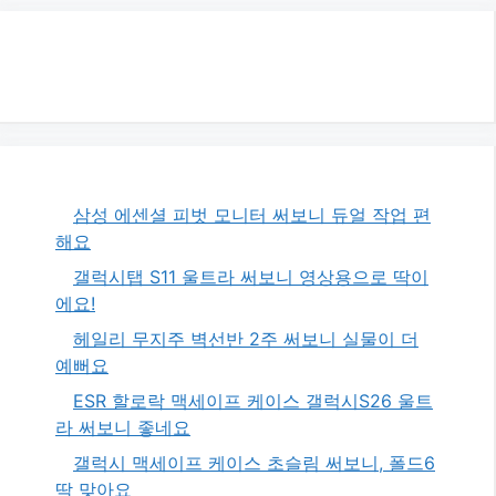
삼성 에센셜 피벗 모니터 써보니 듀얼 작업 편
해요
갤럭시탭 S11 울트라 써보니 영상용으로 딱이
에요!
헤일리 무지주 벽선반 2주 써보니 실물이 더
예뻐요
ESR 할로락 맥세이프 케이스 갤럭시S26 울트
라 써보니 좋네요
갤럭시 맥세이프 케이스 초슬림 써보니, 폴드6
딱 맞아요