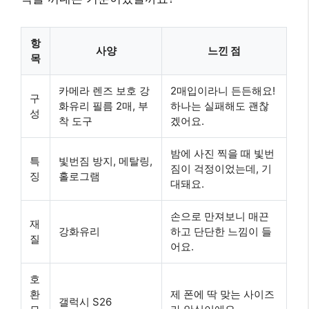
항
사양
느낀 점
목
카메라 렌즈 보호 강
2매입이라니 든든해요!
구
화유리 필름 2매, 부
하나는 실패해도 괜찮
성
착 도구
겠어요.
밤에 사진 찍을 때 빛번
특
빛번짐 방지, 메탈링,
짐이 걱정이었는데, 기
징
홀로그램
대돼요.
손으로 만져보니 매끈
재
강화유리
하고 단단한 느낌이 들
질
어요.
호
환
제 폰에 딱 맞는 사이즈
갤럭시 S26