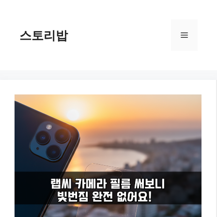
컨
텐
츠
스토리밥
메
로
건
너
뉴
뛰
기