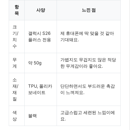
항
사양
느낀 점
목
크
기/
갤럭시 S26
제 휴대폰에 딱 맞을 것 같아
치
플러스 전용
기대돼요.
수
무
가볍지도 무겁지도 않은 적당
약 50g
게
한 무게감이라 좋아요.
소
재/
TPU, 폴리카
단단하면서도 부드러운 촉감
재
보네이트
이 느껴져요.
질
색
고급스럽고 세련된 느낌이에
블랙
상
요.