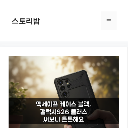
컨
텐
츠
스토리밥
메
로
건
너
뉴
뛰
기