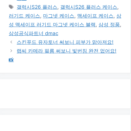
테
태
갤럭시S26 플러스
,
갤럭시S26 플러스 케이스
,
고
그
러기드 케이스
,
마그넷 케이스
,
맥세이프 케이스
,
삼
리
성 맥세이프 러기드 마그넷 케이스 블랙
,
삼성 정품
,
삼성공식파트너 dmac
스킨푸드 유자토너 써보니 피부가 맑아져요!
랩씨 카메라 필름 써보니 빛번짐 완전 없어요!
📸