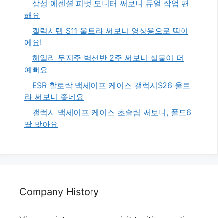
삼성 에센셜 피벗 모니터 써보니 듀얼 작업 편
해요
갤럭시탭 S11 울트라 써보니 영상용으로 딱이
에요!
헤일리 무지주 벽선반 2주 써보니 실물이 더
예뻐요
ESR 할로락 맥세이프 케이스 갤럭시S26 울트
라 써보니 좋네요
갤럭시 맥세이프 케이스 초슬림 써보니, 폴드6
딱 맞아요
Company History