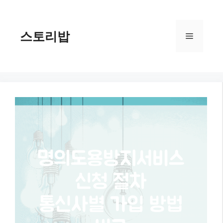
컨
텐
츠
스토리밥
메
로
건
너
뉴
뛰
기