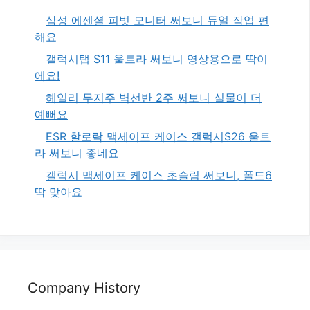
삼성 에센셜 피벗 모니터 써보니 듀얼 작업 편
해요
갤럭시탭 S11 울트라 써보니 영상용으로 딱이
에요!
헤일리 무지주 벽선반 2주 써보니 실물이 더
예뻐요
ESR 할로락 맥세이프 케이스 갤럭시S26 울트
라 써보니 좋네요
갤럭시 맥세이프 케이스 초슬림 써보니, 폴드6
딱 맞아요
Company History