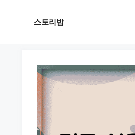
컨
텐
츠
스토리밥
로
건
너
뛰
기