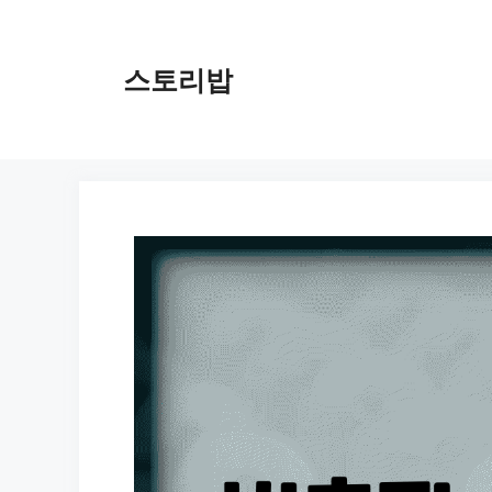
컨
텐
츠
스토리밥
로
건
너
뛰
기