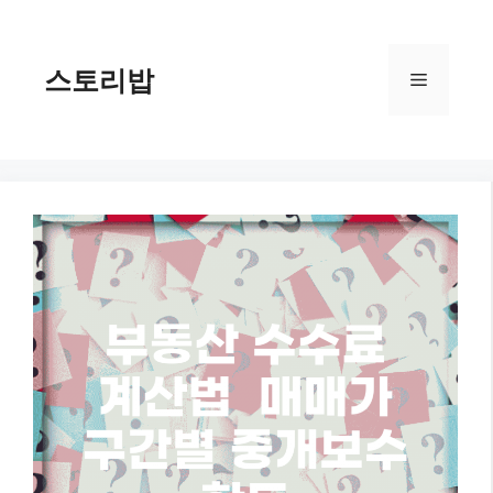
컨
텐
츠
스토리밥
메
로
건
너
뉴
뛰
기