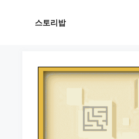
컨
텐
츠
스토리밥
로
건
너
뛰
기