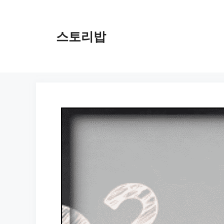
컨
텐
츠
스토리밥
로
건
너
뛰
기