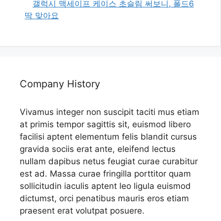
갤럭시 맥세이프 케이스 초슬림 써보니, 폴드6
딱 맞아요
Company History
Vivamus integer non suscipit taciti mus etiam
at primis tempor sagittis sit, euismod libero
facilisi aptent elementum felis blandit cursus
gravida sociis erat ante, eleifend lectus
nullam dapibus netus feugiat curae curabitur
est ad. Massa curae fringilla porttitor quam
sollicitudin iaculis aptent leo ligula euismod
dictumst, orci penatibus mauris eros etiam
praesent erat volutpat posuere.