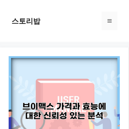
컨
텐
츠
스토리밥
메
로
건
너
뉴
뛰
기