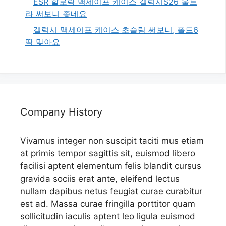
ESR 할로락 맥세이프 케이스 갤럭시S26 울트
라 써보니 좋네요
갤럭시 맥세이프 케이스 초슬림 써보니, 폴드6
딱 맞아요
Company History
Vivamus integer non suscipit taciti mus etiam
at primis tempor sagittis sit, euismod libero
facilisi aptent elementum felis blandit cursus
gravida sociis erat ante, eleifend lectus
nullam dapibus netus feugiat curae curabitur
est ad. Massa curae fringilla porttitor quam
sollicitudin iaculis aptent leo ligula euismod