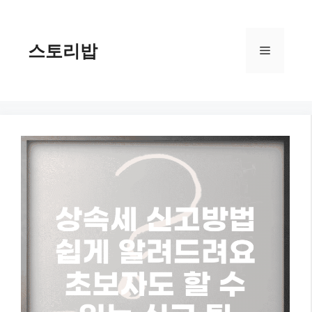
컨
텐
츠
스토리밥
메
로
건
너
뉴
뛰
기