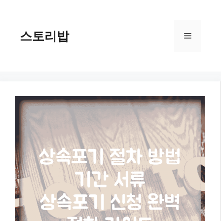
컨
텐
츠
스토리밥
메
로
건
너
뉴
뛰
기